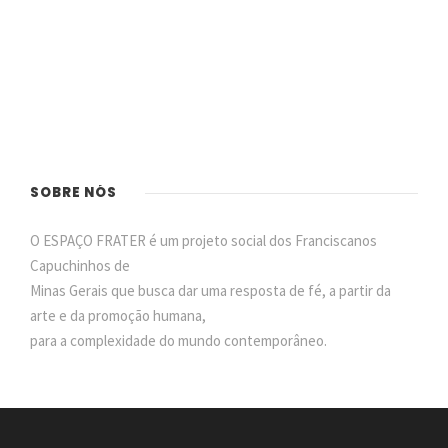
SOBRE NÓS
O ESPAÇO FRATER é um projeto social dos Franciscanos
Capuchinhos de
Minas Gerais que busca dar uma resposta de fé, a partir da
arte e da promoção humana,
para a complexidade do mundo contemporâneo.