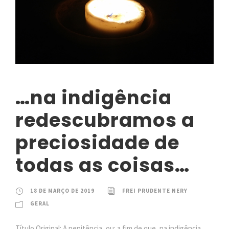
…na indigência
redescubramos a
preciosidade de
todas as coisas…
18 DE MARÇO DE 2019
FREI PRUDENTE NERY
GERAL
Título Original: A penitência, ou: a fim de que, na indigência,